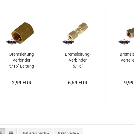
Bremsleitung
Bremsleitung-
Bremsle
Verbinder
Verbinder
Verteil
5/16" Leitung
5/16"
Innengewinde
2,99 EUR
6,59 EUR
9,99
Sortieren nach
pro Seite
Sortieren nach
8 pro Seite