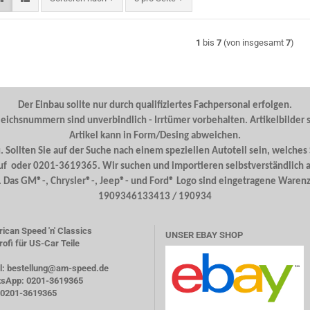
1
bis
7
(von insgesamt
7
)
Der Einbau sollte nur durch qualifiziertes Fachpersonal erfolgen.
leichsnummern sind unverbindlich - Irrtümer vorbehalten. Artikelbilder s
Artikel kann in Form/Desing abweichen.
 Sollten Sie auf der Suche nach einem speziellen Autoteil sein, welches
uf oder 0201-3619365. Wir suchen und importieren selbstverständlich 
s. Das GM®-, Chrysler®-, Jeep®- und Ford® Logo sind eingetragene War
1909346133413 / 190934
ican Speed 'n' Classics
UNSER EBAY SHOP
rofi für US-Car Teile
l: bestellung@am-speed.de
sApp: 0201-3619365
: 0201-3619365