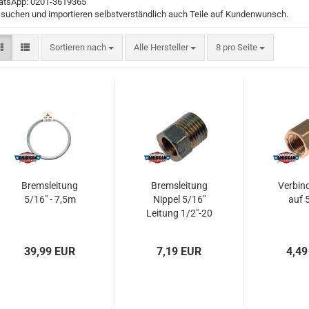
tsApp: 0201-3619365
 suchen und importieren selbstverständlich auch Teile auf Kundenwunsch.
Sortieren nach
pro Seite
Sortieren nach
Alle Hersteller
8 pro Seite
Bremsleitung
Bremsleitung
Verbind
5/16" - 7,5m
Nippel 5/16"
auf 
Leitung 1/2"-20
39,99 EUR
7,19 EUR
4,49