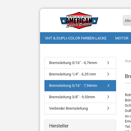
Alle
VHT & DUPLI-COLOR FARBEN LACKE
MOTOR
Star
Bremsleitung 3/16" - 4,76mm
Bremsleitung 1/4" - 6,35 mm
Br
Bremsleitung 5/16" - 7,94mm
Roh
Bremsleitung 3/8" - 9,53mm
Bör
Sch
Verbinder Bremsleitung
Sol
zu 
Ema
Hersteller
Tel