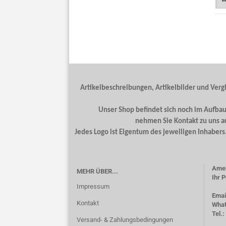
Artikelbeschreibungen, Artikelbilder und Verg
Unser Shop befindet sich noch im Aufbau.
nehmen Sie Kontakt zu uns a
Jedes Logo ist Eigentum des jeweiligen Inhaber
Amer
MEHR ÜBER...
Ihr P
Impressum
Emai
Kontakt
What
Tel.
Versand- & Zahlungsbedingungen