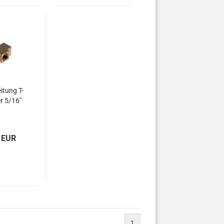
itung T-
er 5/16"
 EUR
1