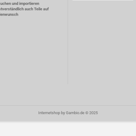
suchen und importieren
stverständlich auch Teile auf
denwunsch
Internetshop
by Gambio.de © 2025