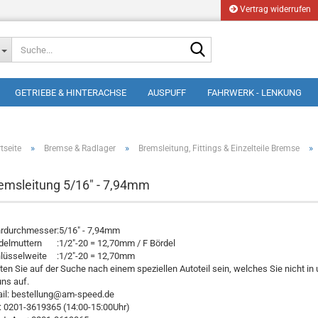
Vertrag widerrufen
Suche...
GETRIEBE & HINTERACHSE
AUSPUFF
FAHRWERK - LENKUNG
»
»
»
tseite
Bremse & Radlager
Bremsleitung, Fittings & Einzelteile Bremse
emsleitung 5/16" - 7,94mm
rdurchmesser
:
5/16" - 7,94mm
delmuttern
:
1/2"-20 = 12,70mm / F Bördel
lüsselweite
:
1/2"-20 = 12,70mm
lten Sie auf der Suche nach einem speziellen Autoteil sein, welches Sie nicht 
uns auf.
il: bestellung@am-speed.de
.: 0201-3619365 (14:00-15:00Uhr)