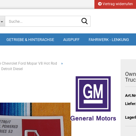
Vertrag widerrufen
Suche...
GETRIEBE & HINTERACHSE
AUSPUFF
FAHRWERK - LENKUNG
»
e Chevrolet Ford Mopar V8 Hot Rod
Detroit Diesel
Owne
Truc
Art.Nr
Liefer
Lager