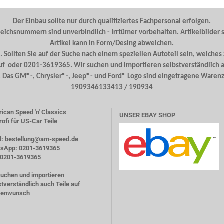
Der Einbau sollte nur durch qualifiziertes Fachpersonal erfolgen.
leichsnummern sind unverbindlich - Irrtümer vorbehalten. Artikelbilder s
Artikel kann in Form/Desing abweichen.
 Sollten Sie auf der Suche nach einem speziellen Autoteil sein, welches
uf oder 0201-3619365. Wir suchen und importieren selbstverständlich 
s. Das GM®-, Chrysler®-, Jeep®- und Ford® Logo sind eingetragene War
1909346133413 / 190934
ican Speed 'n' Classics
UNSER EBAY SHOP
rofi für US-Car Teile
l: bestellung@am-speed.de
sApp: 0201-3619365
: 0201-3619365
suchen und importieren
stverständlich auch Teile auf
denwunsch