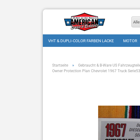
Alle
VHT & DUPLI-COLOR FARBEN LACKE
MOTOR
»
Startseite
Gebraucht & B-Ware US Fahrzeugteil
Owner Protection Plan Chevrolet 1967 Truck Serie53 