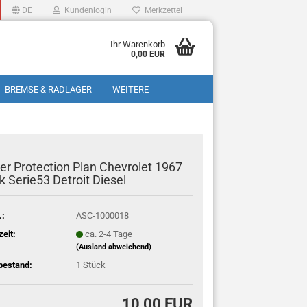
DE
Kundenlogin
Merkzettel
Ihr Warenkorb
0,00 EUR
BREMSE & RADLAGER
WEITERE
r Protection Plan Chevrolet 1967
k Serie53 Detroit Diesel
.:
ASC-1000018
zeit:
ca. 2-4 Tage
(Ausland abweichend)
bestand:
1
Stück
10,00 EUR