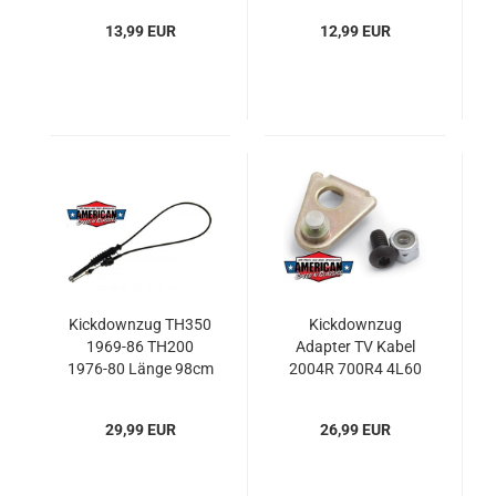
Kit
13,99 EUR
12,99 EUR
Kickdownzug TH350
Kickdownzug
1969-86 TH200
Adapter TV Kabel
1976-80 Länge 98cm
2004R 700R4 4L60
Kick-Down
Getriebe GM
Chevrolet Edelbrock
29,99 EUR
26,99 EUR