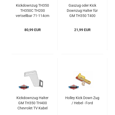
Kickdownzug TH350
Gaszug oder Kick
TH350C TH200
Downzug Halter für
vertsellbar 71-114cm
GM TH350 T400
Kick-Down
Throttle Cable
Bracket Kit
80,99 EUR
21,99 EUR
Kickdownzug Halter
Holley Kick Down Zug
GM TH350 TH400
/ Hebel - Ford
Chevrolet TV Kabel
Halter Cable Bracket